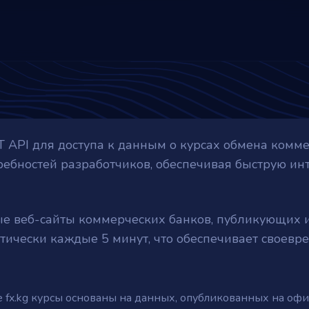
T API для доступа к данным о курсах обмена комм
требностей разработчиков, обеспечивая быструю и
е веб-сайты коммерческих банков, публикующих 
тически каждые 5 минут, что обеспечивает своев
е fx.kg курсы основаны на данных, опубликованных на оф